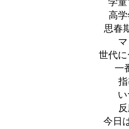
学童
高学
思春
マ
世代に
一
指
い
反
今日