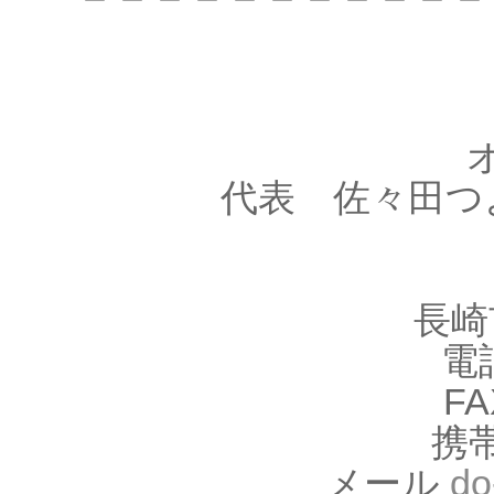
代表 佐々田つ
長崎
電話
FA
携帯
メール
do