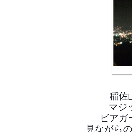
稲佐
マジ
ビアガ
見ながら