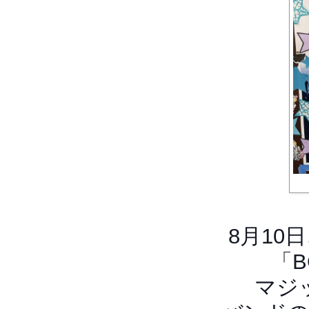
8月10
「B
マジ