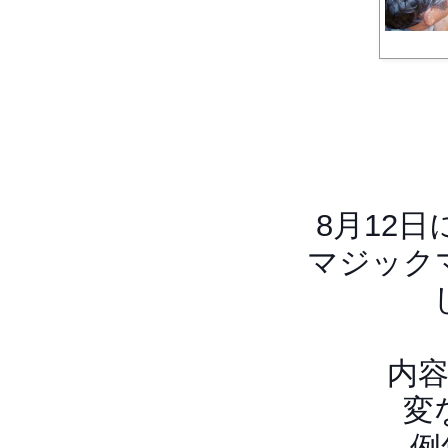
8月12
マジック
内
変
例