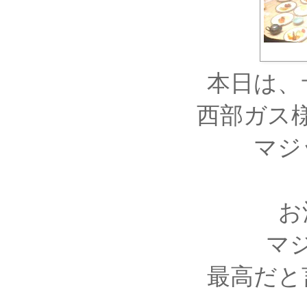
本日は、
西部ガス
マジ
お
マ
最高だと