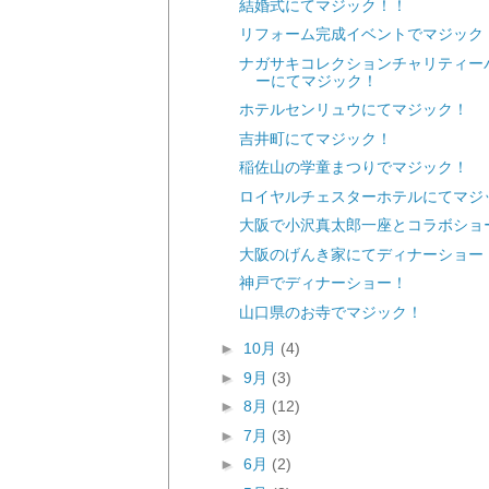
結婚式にてマジック！！
リフォーム完成イベントでマジック
ナガサキコレクションチャリティー
ーにてマジック！
ホテルセンリュウにてマジック！
吉井町にてマジック！
稲佐山の学童まつりでマジック！
ロイヤルチェスターホテルにてマジ
大阪で小沢真太郎一座とコラボショ
大阪のげんき家にてディナーショー
神戸でディナーショー！
山口県のお寺でマジック！
►
10月
(4)
►
9月
(3)
►
8月
(12)
►
7月
(3)
►
6月
(2)