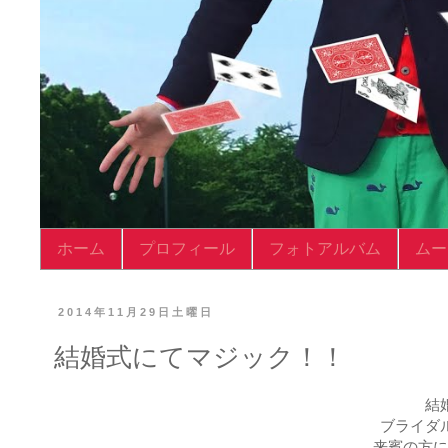
ホーム
プロフィール
フォトアルバム
ムー
2014年11月29日土曜日
結婚式にてマジック！！
結
ブライダ
来賓の方に