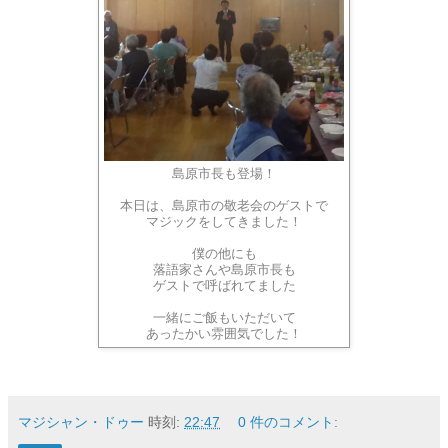
島原市長も登場！
本日は、島原市の敬老会のゲストで
マジックをしてきました！
僕の他にも
落語家さんや島原市長も
ゲストで呼ばれてました
一緒にご飯もいただいて
あったかい雰囲気でした！
マジシャン・ドゥー
時刻:
22:47
0 件のコメント: