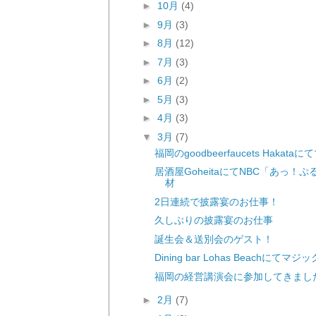
►
10月
(4)
►
9月
(3)
►
8月
(12)
►
7月
(3)
►
6月
(2)
►
5月
(3)
►
4月
(3)
▼
3月
(7)
福岡のgoodbeerfaucets Hakata
居酒屋GoheitaにてNBC「あっ！
材
2日連続で披露宴のお仕事！
久しぶりの披露宴のお仕事
誕生会＆送別会のゲスト！
Dining bar Lohas Beachにてマジ
福岡の経営講演会に参加してきまし
►
2月
(7)